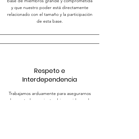
base de miembros grande y comprometida
y que nuestro poder está directamente
relacionado con el tamaño y la participación
de esta base.
Respeto e
Interdependencia
Trabajamos arduamente para asegurarnos
de que todos se sientan bienvenidos en la
organización, además de valorados,
apoyados e incluidos en nuestro trabajo.
Nos esforzamos por lograr una colaboración
efectiva en toda la organización y con
personas fuera de la organización mediante