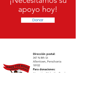
¡Necesitamos su
apoyo hoy!
Donar
Dirección postal:
347 N 8th St
Allentown, Pensilvania
18102
Para donaciones:
Atención: Make the Road
PA
301 Calle Grove,
Brooklyn, Nueva York 11237
Correo electrónico
:
hola@maketheroadpa.org
Ver todas las
direcciones >