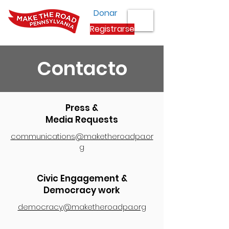
Donar
Registrarse
Contacto
Press &
Media Requests
communications@maketheroadpa.or
g
Civic Engagement &
Democracy work
democracy@maketheroadpa.org