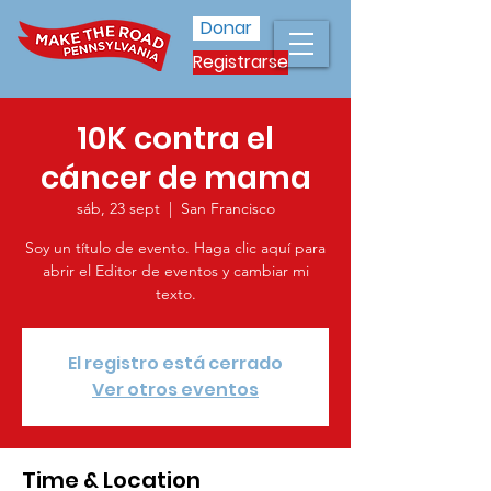
Donar
Registrarse
10K contra el
cáncer de mama
sáb, 23 sept
  |  
San Francisco
Soy un título de evento. Haga clic aquí para
abrir el Editor de eventos y cambiar mi
texto.
El registro está cerrado
Ver otros eventos
Time & Location